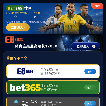
中国·太阳成集团tyc41183(SunCity)官方网站-
Macau Platform
部门首页
|
工作快讯
|
机构设置
|
党的建设
|
关
当前所在位置：
部门首页
→
工作快讯
正文
【湖工新闻网】ty
中国