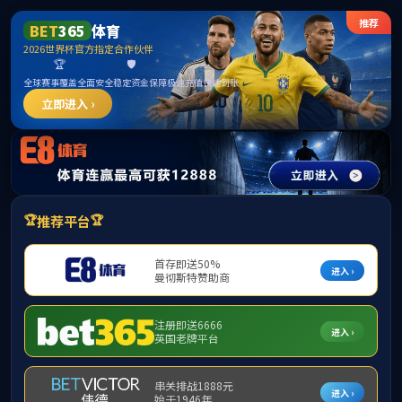
中国·太阳成集团tyc41183(SunCity)官方网站-
Macau Platform
部门首页
|
工作快讯
|
机构设置
|
党的建设
|
关
当前所在位置：
部门首页
→
工作快讯
正文
【湖工新闻网】AI赋能：银发智慧与数字未
中国