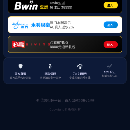
为深入贯彻落实中国科协等部门关于开展全国
潭市老科学技术工作者协会在tyc41183太阳成集团
成集团老科协和全市老科协会员、老年科技工作者
湘潭钢铁集团有限公司副总工程师刘彰高级工