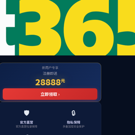
form
学
|
老科协
开展主题党日活动
atform