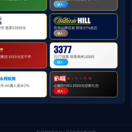
抱歉
可能是由下列问题导致的：
当前页面发生错误， 请联系管理员（错误标识码：O6JAR），或稍后
来源：
支部组织党员赴湘乡市东山学校，开展
我们的生日
离
“
——
学的旧址。在毛泽东同志当年学习的教室里，
支部书记