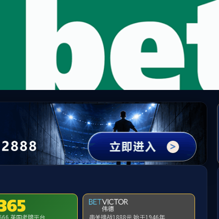
太阳成集团tyc41183(SunCity)官方网站-Macau Plat
工园地
|
五老风采
|
群团活动
|
44118太阳成城集团
】tyc41183太阳成集团党委第四党支部
作者：潘硕 发布时间：2026-05-27 09:51:21 点击次数：
·太阳成集团tyc41183(SunCity)官方网站-Macau Pl
系统发生错误