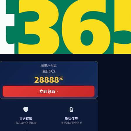
form
学
|
老科协
注入银发智慧
atform