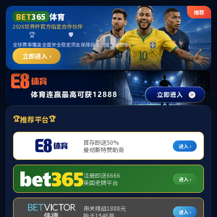
中国·太阳成集团tyc41183(SunCity)官方网站-
Macau Platform
部门首页
|
工作快讯
|
机构设置
|
党的建设
|
关
当前所在位置：
部门首页
→
群团活动
正文
【湖工新闻网】AI赋能：银发智慧与数字未
中国